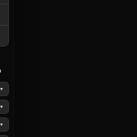
m
▼
▼
▼