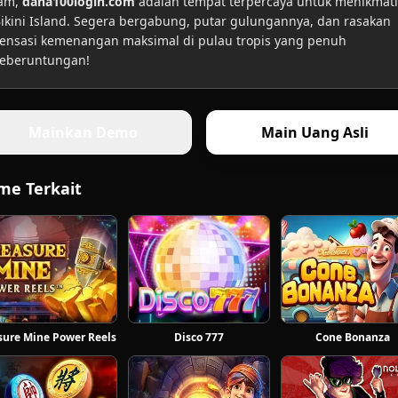
jam,
dana100login.com
adalah tempat terpercaya untuk menikmati
ikini Island. Segera bergabung, putar gulungannya, dan rasakan
ensasi kemenangan maksimal di pulau tropis yang penuh
eberuntungan!
Mainkan Demo
Main Uang Asli
me Terkait
sure Mine Power Reels
Disco 777
Cone Bonanza