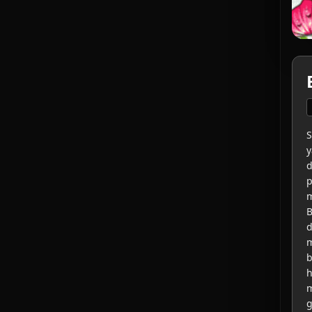
S
y
d
p
m
B
d
m
b
h
m
g