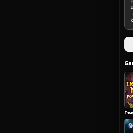
B
s
k
Ga
Trea