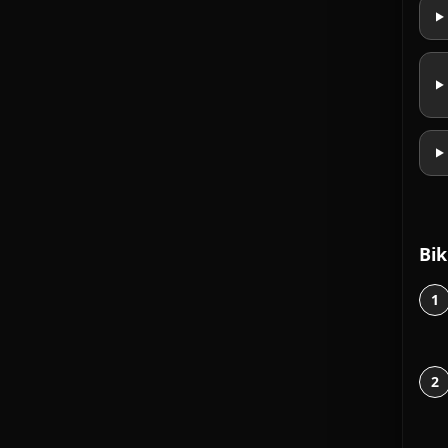
Bik
1
2