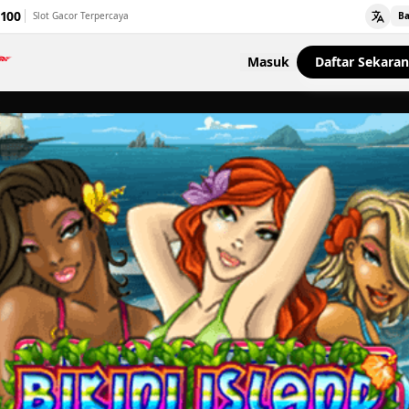
100
Slot Gacor Terpercaya
B
Masuk
Daftar Sekara