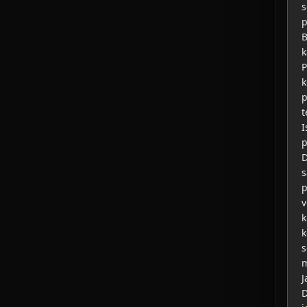
s
p
B
k
k
p
t
I
p
D
s
p
v
k
k
s
m
J
D