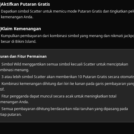
Aktifkan Putaran Gratis
Dapatkan simbol Scatter untuk memicu mode Putaran Gratis dan tingkatkan pe
kemenangan Anda.
Klaim Kemenangan
Kumpulkan pembayaran dari kombinasi simbol yang menang dan nikmati jackpo
besar di Bikini Island.
turan dan Fitur Permainan
Simbol Wild menggantikan semua simbol kecuali Scatter untuk menciptakan
ombinasi menang.
3 atau lebih simbol Scatter akan memberikan 10 Putaran Gratis secara otomati
Kombinasi kemenangan dihitung dari kiri ke kanan pada garis pembayaran yan
tif.
Fitur pengganda dapat muncul secara acak untuk meningkatkan total
emenangan Anda.
Semua pembayaran dihitung berdasarkan nilai taruhan yang dipasang pada
tiap putaran.