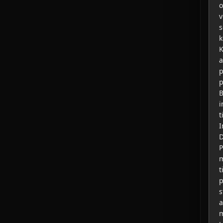
o
v
s
k
K
a
p
B
i
t
I
D
P
m
t
p
s
a
m