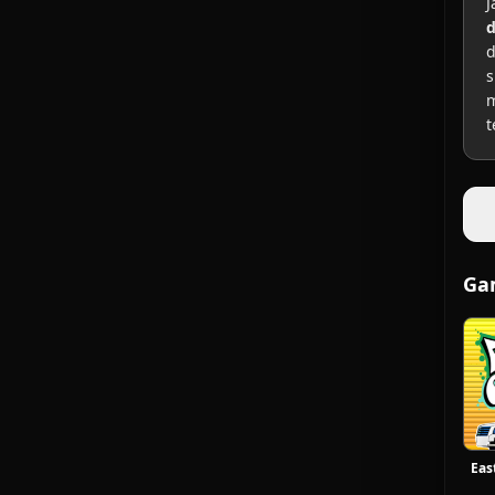
J
d
d
s
m
t
Ga
Eas