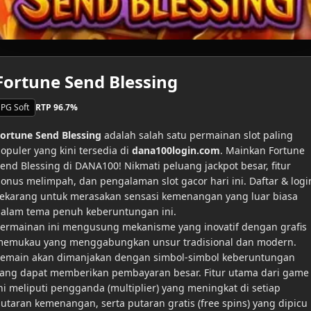
▶
Fortune Send Blessing
PG Soft
RTP 96.7%
ortune Send Blessing
adalah salah satu permainan slot paling
opuler yang kini tersedia di
dana100login.com
. Mainkan Fortune
end Blessing di DANA100! Nikmati peluang jackpot besar, fitur
onus melimpah, dan pengalaman slot gacor hari ini. Daftar & logi
ekarang untuk merasakan sensasi kemenangan yang luar biasa
alam tema penuh keberuntungan ini.
ermainan ini mengusung mekanisme yang inovatif dengan grafis
emukau yang menggabungkan unsur tradisional dan modern.
emain akan dimanjakan dengan simbol-simbol keberuntungan
ang dapat memberikan pembayaran besar. Fitur utama dari game
ni meliputi pengganda (multiplier) yang meningkat di setiap
utaran kemenangan, serta putaran gratis (free spins) yang dipicu