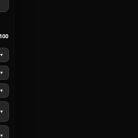
100
▼
▼
▼
▼
▼