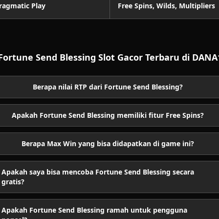
ragmatic Play
Free Spins, Wilds, Multipliers
Fortune Send Blessing Slot Gacor Terbaru di DANA
Berapa nilai RTP dari Fortune Send Blessing?
Apakah Fortune Send Blessing memiliki fitur Free Spins?
Berapa Max Win yang bisa didapatkan di game ini?
Apakah saya bisa mencoba Fortune Send Blessing secara
gratis?
Apakah Fortune Send Blessing ramah untuk pengguna