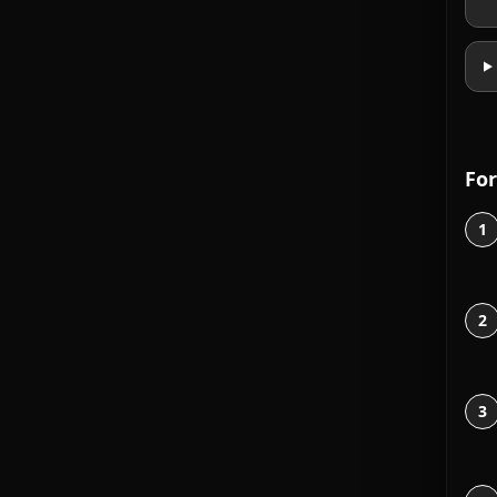
For
1
2
3