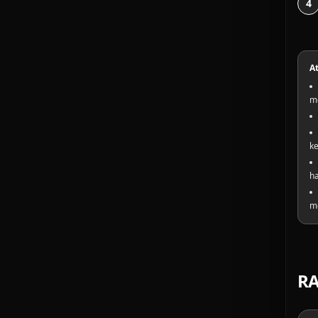
4
A
m
k
ha
m
RA