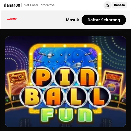
dana100
Slot Gacor Terpercaya
Bahasa
Masuk
Daftar Sekarang