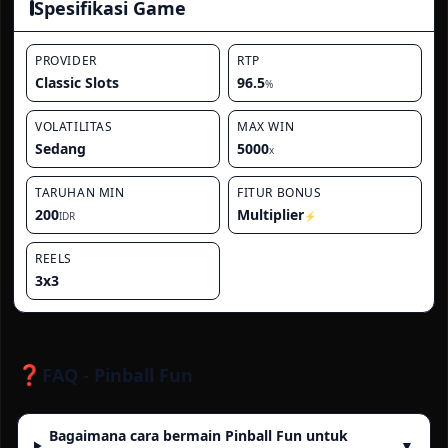
Spesifikasi Game
PROVIDER
RTP
Classic Slots
96.5
%
VOLATILITAS
MAX WIN
Sedang
5000
x
TARUHAN MIN
FITUR BONUS
200
Multiplier
IDR
⚡
REELS
3x3
❓
FAQ - Pinball Fun
Bagaimana cara bermain Pinball Fun untuk
▼