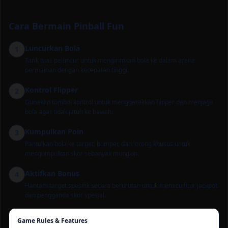
Cara Bermain Pinball Fun
Luncurkan Bola
1
Tarik tuas peluncur untuk mengirimkan bola ke dalam arena
permainan dengan kecepatan tinggi.
Kontrol Flipper
2
Gunakan tombol kontrol untuk menggerakkan flipper dan menjaga
bola agar tidak jatuh ke bawah.
Kumpulkan Poin
3
Pantulkan bola ke target, bumper, dan lorong khusus untuk
mengumpulkan skor sebanyak mungkin.
Aktifkan Bonus
4
Hantam target spesifik secara berurutan untuk memicu fitur jackpot
dan pengganda skor spesial.
Game Rules & Features