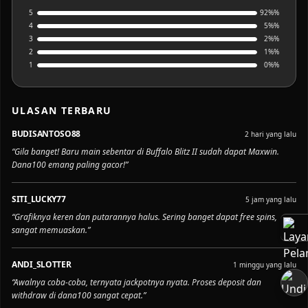
5
92%%
4
5%%
3
2%%
2
1%%
1
0%%
ULASAN TERBARU
BUDISANTOSO88
2 hari yang lalu
“Gila banget! Baru main sebentar di Buffalo Blitz II sudah dapat Maxwin.
Dana100 emang paling gacor!”
SITI_LUCKY77
5 jam yang lalu
“Grafiknya keren dan putarannya halus. Sering banget dapat free spins,
sangat memuaskan.”
ANDI_SLOTTER
1 minggu yang lalu
“Awalnya coba-coba, ternyata jackpotnya nyata. Proses deposit dan
withdraw di dana100 sangat cepat.”