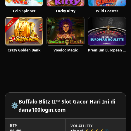
Lucky Kitty
Wild Coaster
Coin Spinner
Voodoo Magic
Premium European Roulette
Crazy Golden Bank
Buffalo Blitz II™ Slot Gacor Hari Ini di
⚙️
dana100login.com
RTP
VOLATILITY
96.4%