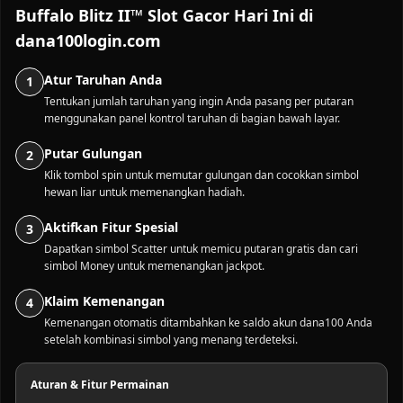
Buffalo Blitz II™ Slot Gacor Hari Ini di
dana100login.com
Atur Taruhan Anda
1
Tentukan jumlah taruhan yang ingin Anda pasang per putaran
menggunakan panel kontrol taruhan di bagian bawah layar.
Putar Gulungan
2
Klik tombol spin untuk memutar gulungan dan cocokkan simbol
hewan liar untuk memenangkan hadiah.
Aktifkan Fitur Spesial
3
Dapatkan simbol Scatter untuk memicu putaran gratis dan cari
simbol Money untuk memenangkan jackpot.
Klaim Kemenangan
4
Kemenangan otomatis ditambahkan ke saldo akun dana100 Anda
setelah kombinasi simbol yang menang terdeteksi.
Aturan & Fitur Permainan