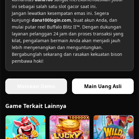
ini sebagai salah satu slot gacor saat ini.
Jangan lewatkan kesempatan emas ini. Segera
kunjungi
dana100login.com
, buat akun Anda, dan
mulai putar reel Buffalo Blitz II™. Dengan dukungan
layanan pelanggan 24 jam dan proses transaksi yang
kilat, pengalaman bermain Anda akan menjadi jauh
lebih menyenangkan dan menguntungkan.
Bergabunglah sekarang dan rasakan kekuatan bison
pembawa hoki!
Mainkan Demo
Main Uang Asli
Game Terkait Lainnya