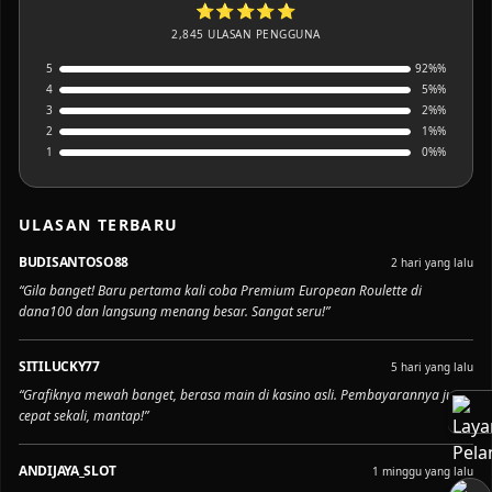
⭐⭐⭐⭐⭐
2,845 ULASAN PENGGUNA
5
92%%
4
5%%
3
2%%
2
1%%
1
0%%
ULASAN TERBARU
BUDISANTOSO88
2 hari yang lalu
“Gila banget! Baru pertama kali coba Premium European Roulette di
dana100 dan langsung menang besar. Sangat seru!”
SITILUCKY77
5 hari yang lalu
“Grafiknya mewah banget, berasa main di kasino asli. Pembayarannya juga
cepat sekali, mantap!”
ANDIJAYA_SLOT
1 minggu yang lalu