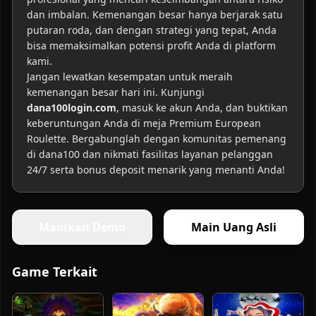
dan imbalan. Kemenangan besar hanya berjarak satu
putaran roda, dan dengan strategi yang tepat, Anda
bisa memaksimalkan potensi profit Anda di platform
kami.
Jangan lewatkan kesempatan untuk meraih
kemenangan besar hari ini. Kunjungi
dana100login.com
, masuk ke akun Anda, dan buktikan
keberuntungan Anda di meja Premium European
Roulette. Bergabunglah dengan komunitas pemenang
di dana100 dan nikmati fasilitas layanan pelanggan
24/7 serta bonus deposit menarik yang menanti Anda!
Mainkan Demo
Main Uang Asli
Game Terkait