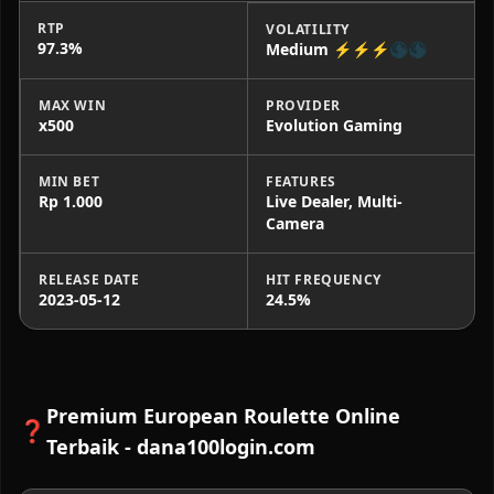
RTP
VOLATILITY
97.3%
Medium ⚡⚡⚡🌑🌑
MAX WIN
PROVIDER
x500
Evolution Gaming
MIN BET
FEATURES
Rp 1.000
Live Dealer, Multi-
Camera
RELEASE DATE
HIT FREQUENCY
2023-05-12
24.5%
Premium European Roulette Online
❓
Terbaik - dana100login.com