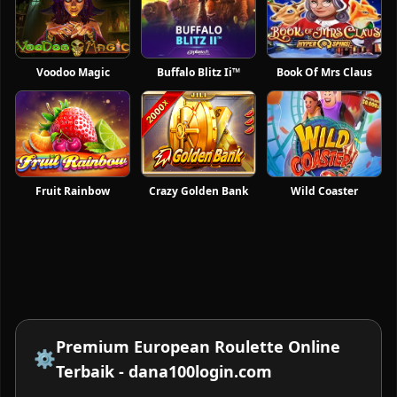
Voodoo Magic
Buffalo Blitz Ii™
Book Of Mrs Claus
Fruit Rainbow
Wild Coaster
Crazy Golden Bank
Premium European Roulette Online
⚙️
Terbaik - dana100login.com