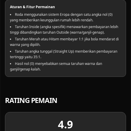
Aturan & Fitur Permainan
Roda menggunakan sistem Eropa dengan satu angka nol (0)
yang memberikan keunggulan rumah lebih rendah.
Taruhan Inside (angka spesifik) menawarkan pembayaran lebih
tinggi dibandingkan taruhan Outside (warna/ganjil-genap).
Taruhan Merah atau Hitam membayar 1:1 jika bola mendarat di
warna yang dipilih.
Taruhan angka tunggal (Straight Up) memberikan pembayaran
tertinggi yaitu 35:1.
Hasil nol (0) menyebabkan semua taruhan warna dan
ganjil/genap kalah.
RATING PEMAIN
4.9