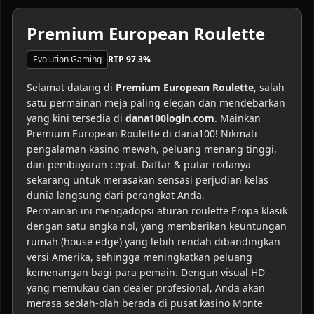
▶
Premium European Roulette
Evolution Gaming
RTP 97.3%
Selamat datang di
Premium European Roulette
, salah
satu permainan meja paling elegan dan mendebarkan
yang kini tersedia di
dana100login.com
. Mainkan
Premium European Roulette di dana100! Nikmati
pengalaman kasino mewah, peluang menang tinggi,
dan pembayaran cepat. Daftar & putar rodanya
sekarang untuk merasakan sensasi perjudian kelas
dunia langsung dari perangkat Anda.
Permainan ini mengadopsi aturan roulette Eropa klasik
dengan satu angka nol, yang memberikan keuntungan
rumah (house edge) yang lebih rendah dibandingkan
versi Amerika, sehingga meningkatkan peluang
kemenangan bagi para pemain. Dengan visual HD
yang memukau dan dealer profesional, Anda akan
merasa seolah-olah berada di pusat kasino Monte